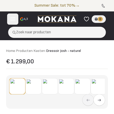
Naar de inhoud
Summer Sale: tot 70%
→
4,3
0
Zoek naar producten
Home
/
Producten
/
Kasten
/
Dressoir Josh - naturel
€ 1.299,00