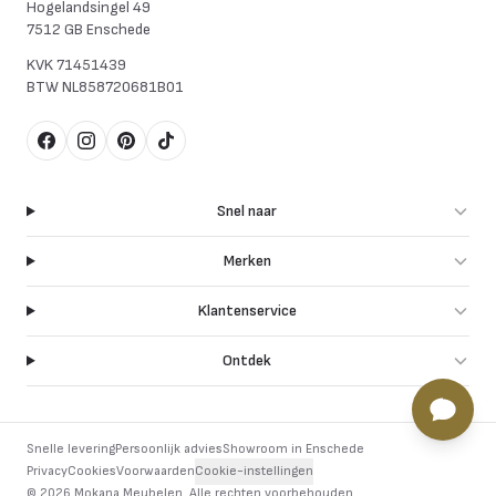
Hogelandsingel 49
7512 GB Enschede
KVK
71451439
BTW
NL858720681B01
Facebook
Instagram
Pinterest
TikTok
Snel naar
Merken
Klantenservice
Ontdek
Snelle levering
Persoonlijk advies
Showroom in Enschede
Privacy
Cookies
Voorwaarden
Cookie-instellingen
©
2026
Mokana Meubelen.
Alle rechten voorbehouden
.