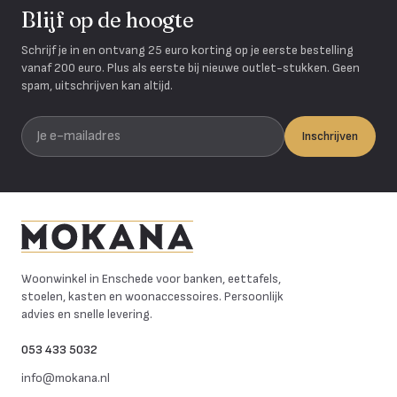
Blijf op de hoogte
Schrijf je in en ontvang 25 euro korting op je eerste bestelling
vanaf 200 euro. Plus als eerste bij nieuwe outlet-stukken. Geen
spam, uitschrijven kan altijd.
Je e-mailadres
Inschrijven
Mokana Meubelen
Woonwinkel in Enschede voor banken, eettafels,
stoelen, kasten en woonaccessoires. Persoonlijk
advies en snelle levering.
053 433 5032
info@mokana.nl