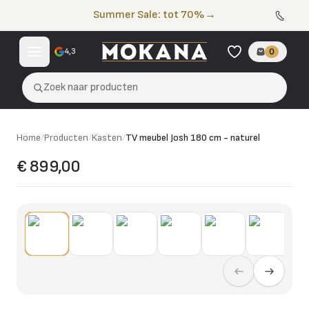
Naar de inhoud
Summer Sale: tot 70%
→
4,3
0
Zoek naar producten
Home
/
Producten
/
Kasten
/
TV meubel Josh 180 cm - naturel
€ 899,00