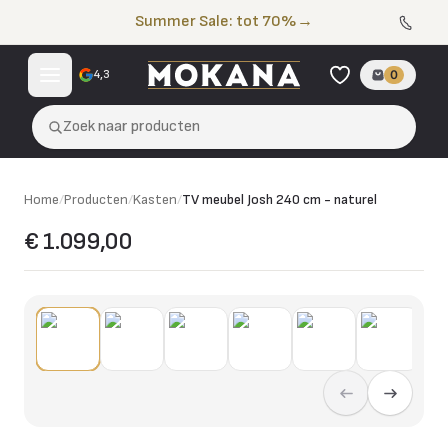
Naar de inhoud
Summer Sale: tot 70%
→
4,3
0
Zoek naar producten
Home
/
Producten
/
Kasten
/
TV meubel Josh 240 cm - naturel
€ 1.099,00