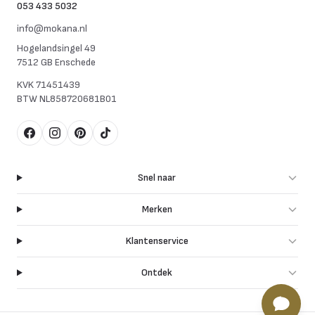
053 433 5032
info@mokana.nl
Hogelandsingel 49
7512 GB Enschede
KVK
71451439
BTW
NL858720681B01
Facebook
Instagram
Pinterest
TikTok
Snel naar
Merken
Klantenservice
Ontdek