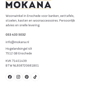
Mokana Meubelen
Woonwinkel in Enschede voor banken, eettafels,
stoelen, kasten en woonaccessoires. Persoonlijk
advies en snelle levering.
053 433 5032
info@mokana.nl
Hogelandsingel 49
7512 GB Enschede
KVK
71451439
BTW
NL858720681B01
Facebook
Instagram
Pinterest
TikTok