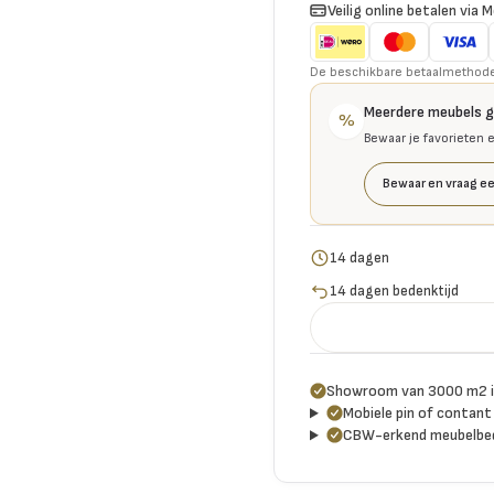
Veilig online betalen via M
De beschikbare betaalmethoden 
Meerdere meubels 
%
Bewaar je favorieten 
Bewaar en vraag ee
14 dagen
14 dagen bedenktijd
Showroom van 3000 m2 i
Mobiele pin of contant 
CBW-erkend meubelbed