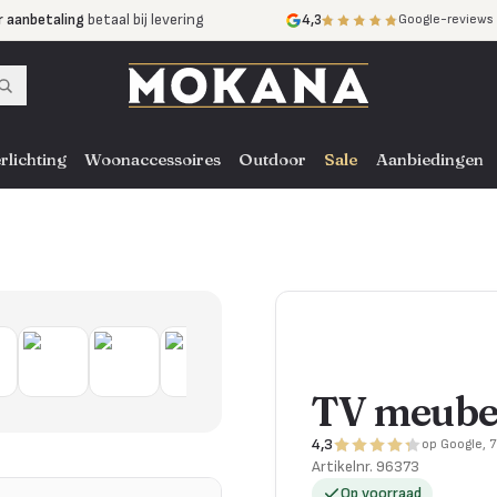
r aanbetaling
betaal bij levering
4,3
Google-reviews
mijnen
zonder rente
nst
door heel NL, BE en DE
rlichting
Woonaccessoires
Outdoor
Sale
Aanbiedingen
TV meubel
4,3
op Google, 
Artikelnr.
96373
Op voorraad