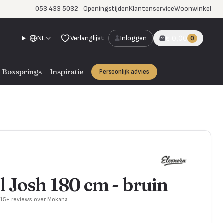
053 433 5032
Openingstijden
Klantenservice
Woonwinkel
NL
Verlanglijst
Inloggen
€ 0,00
0
Boxsprings
Inspiratie
Persoonlijk advies
 Josh 180 cm - bruin
715+ reviews over Mokana