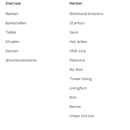
Snel naar
Merken
Merken
Richmond Interiors
Bankstellen
Starfurn
Tafels
Sevn
Stoelen
Het Anker
Kasten
Chill-Line
Woonaccessoires
Eleonora
By-Boo
Tower Living
Livingfurn
Brix
Benoa
Urban Cotton