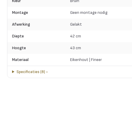
Kleur
Bruin
Montage
Geen montage nodig
Afwerking
Gelakt
Diepte
42 cm
Hoogte
43 cm
Materiaal
Eikenhout | Fineer
Specificaties
(
8
)
›