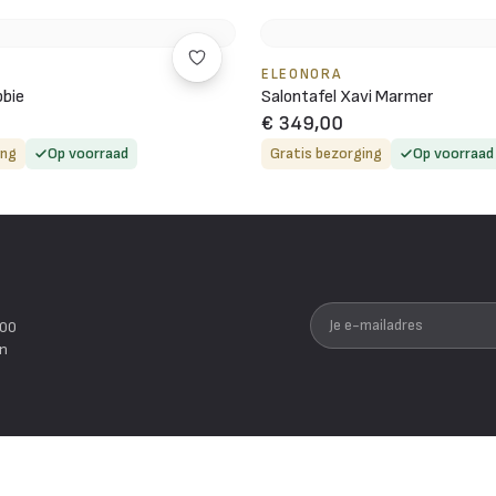
ELEONORA
bbie
Salontafel Xavi Marmer
€ 349,00
ing
Op voorraad
Gratis bezorging
Op voorraad
Je e-mailadres
200
en