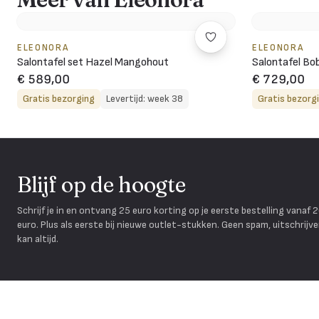
ELEONORA
ELEONORA
Salontafel set Hazel Mangohout
Salontafel Bo
€ 589,00
€ 729,00
Gratis bezorging
Levertijd: week 38
Gratis bezorg
Blijf op de hoogte
Schrijf je in en ontvang 25 euro korting op je eerste bestelling vanaf 
euro. Plus als eerste bij nieuwe outlet-stukken. Geen spam, uitschrijv
kan altijd.