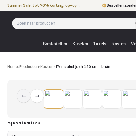
Naar de inhoud
Summer Sale: tot 70% korting, op=op
→
Bestellen zonde
Betalen in 3 ter
Eigen bezorgdie
Bankstellen
Stoelen
Tafels
Kasten
Ve
Home
/
Producten
/
Kasten
/
TV meubel Josh 180 cm - bruin
Specificaties