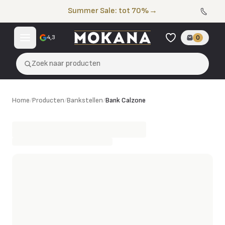
Naar de inhoud
Summer Sale: tot 70%
→
4,3
0
Zoek naar producten
Bank Calzone
Home
/
Producten
/
Bankstellen
/
Bank Calzone